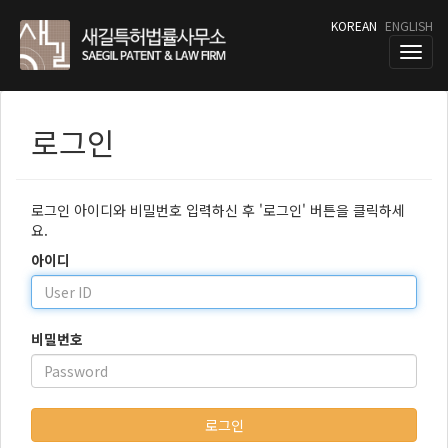
KOREAN
ENGLISH
T
o
g
g
로그인
l
e
n
a
로그인 아이디와 비밀번호 입력하신 후 '로그인' 버튼을 클릭하세
v
요.
i
g
아이디
a
t
i
o
비밀번호
n
로그인