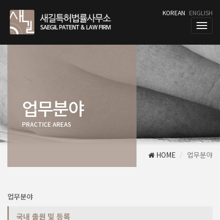
KOREAN
ENGLISH
T
o
g
g
l
e
n
a
업무분야
v
i
PRACTICE AREAS
g
a
t
i
HOME
업무분야
o
n
업무분야
국내 출원 및 등록