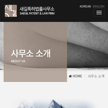
KOREAN
ENGLISH
T
o
g
g
l
e
n
a
사무소 소개
v
i
ABOUT US
g
a
t
i
HOME
사무소 소개
o
n