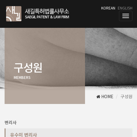
KOREAN
ENGLISH
T
o
g
g
l
e
n
a
구성원
v
i
MEMBERS
g
a
t
i
HOME
구성원
o
n
변리사
유수미 변리사